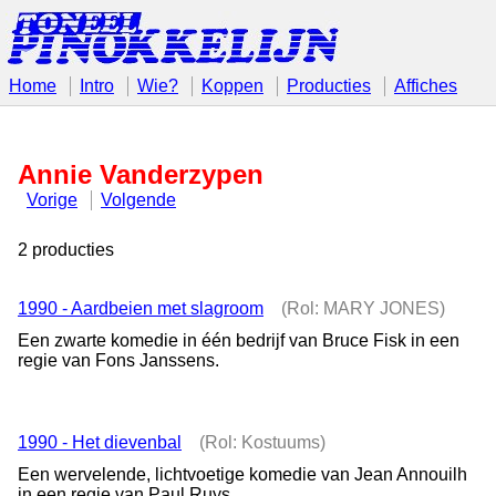
Home
Intro
Wie?
Koppen
Producties
Affiches
Annie Vanderzypen
Vorige
Volgende
2 producties
1990 - Aardbeien met slagroom
(Rol: MARY JONES)
Een zwarte komedie in één bedrijf van Bruce Fisk in een
regie van Fons Janssens.
1990 - Het dievenbal
(Rol: Kostuums)
Een wervelende, lichtvoetige komedie van Jean Annouilh
in een regie van Paul Ruys.