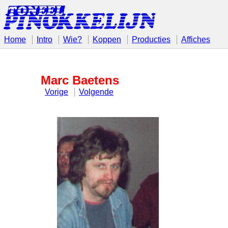
Home
Intro
Wie?
Koppen
Producties
Affiches
Marc Baetens
Vorige
Volgende